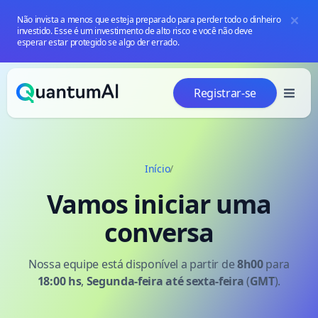
Não invista a menos que esteja preparado para perder todo o dinheiro
investido. Esse é um investimento de alto risco e você não deve
esperar estar protegido se algo der errado.
Pular para o conteúdo
Registrar-se
Início
/
Vamos iniciar uma
conversa
Nossa equipe está disponível a partir de
8h00
para
18:00 hs
,
Segunda-feira
até sexta-feira
(
GMT
).