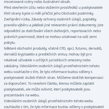
inscenované scény nebo ilustrativní obsah.
Před otevřením účtu nebo vložením prostředků u poskytovatele
třetí strany byste si měli přečíst jeho Obchodní podmínky,
Zveřejnění rizika, Zásady ochrany osobních údajů, poplatky,
pravidla výběru a jakékoli jiné relevantní právní dokumenty. Jste
odpovědní za dodržování všech daňových, reportovacích nebo
právních povinností, které se mohou vztahovat na vaši zemi
pobytu.
Některé obchodní produkty, včetně CFD, opcí, futures, derivátů,
derivátů kryptoaktiv a predikčních smluv, mohou být pro
retailové uživatele v určitých jurisdikcich omezeny nebo
zakázány. Odesiláním osobních údajů prostřednictvím tohoto
webu souhlasíte s tím, že tyto informace budou sdíleny s
poskytovateli služeb třetích stran. Můžeme obdržet kompenzaci
za doporučení. To neovlivní částku, kterou můžete zaplatit
poskytovateli, ale může ovlivnit, kterí poskytovatelé jsou
prezentováni na webu.
Odesiláním osobních údajů prostřednictvím tohoto webu
souhlasíte s tím, že tyto informace budou sdíleny s poskytovateli