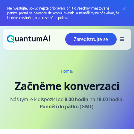
Neinvestujte, pokud nejste připraveni přijít o všechny investované
peníze. Jedná se o vysoce rizikovou investici a neměli byste očekávat, že
budete chráněni, pokud se něco pokazí.
Přeskočit na obsah
Zaregistrujte se
Home
/
Začněme konverzaci
Náš tým je k dispozici od
8.00 hodin
na
18.00 hodin
,
Pondělí
do pátku
(
GMT
).