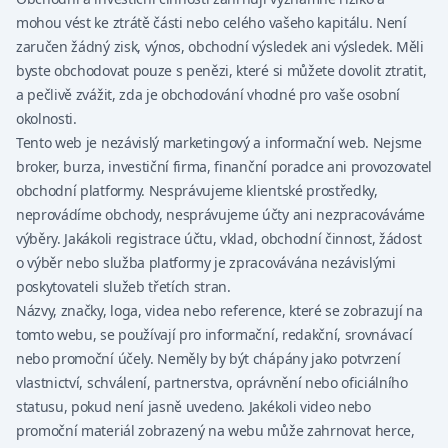
mohou vést ke ztrátě části nebo celého vašeho kapitálu. Není
zaručen žádný zisk, výnos, obchodní výsledek ani výsledek. Měli
byste obchodovat pouze s penězi, které si můžete dovolit ztratit,
a pečlivě zvážit, zda je obchodování vhodné pro vaše osobní
okolnosti.
Tento web je nezávislý marketingový a informační web. Nejsme
broker, burza, investiční firma, finanční poradce ani provozovatel
obchodní platformy. Nesprávujeme klientské prostředky,
neprovádíme obchody, nesprávujeme účty ani nezpracováváme
výběry. Jakákoli registrace účtu, vklad, obchodní činnost, žádost
o výběr nebo služba platformy je zpracovávána nezávislými
poskytovateli služeb třetích stran.
Názvy, značky, loga, videa nebo reference, které se zobrazují na
tomto webu, se používají pro informační, redakční, srovnávací
nebo promoční účely. Neměly by být chápány jako potvrzení
vlastnictví, schválení, partnerstva, oprávnění nebo oficiálního
statusu, pokud není jasně uvedeno. Jakékoli video nebo
promoční materiál zobrazený na webu může zahrnovat herce,