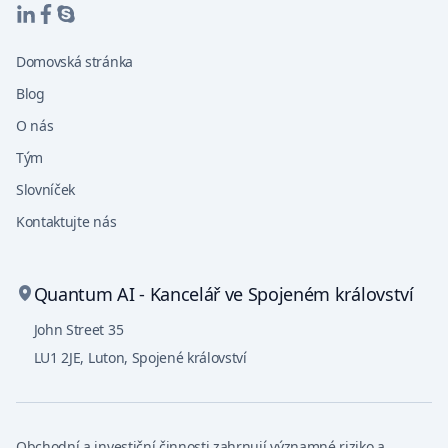
Domovská stránka
Blog
O nás
Tým
Slovníček
Kontaktujte nás
Quantum AI - Kancelář ve Spojeném království
John Street 35
LU1 2JE
,
Luton, Spojené království
Obchodní a investiční činnosti zahrnují významné riziko a