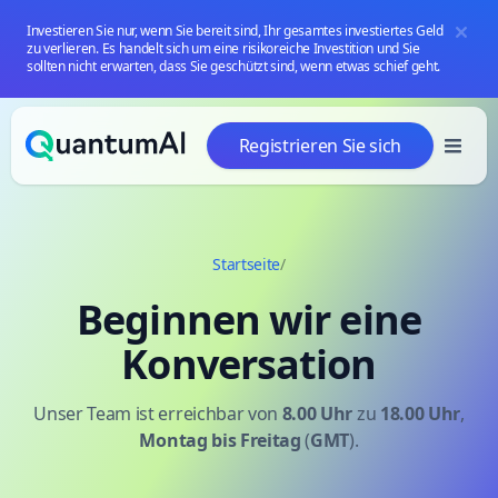
Investieren Sie nur, wenn Sie bereit sind, Ihr gesamtes investiertes Geld
zu verlieren. Es handelt sich um eine risikoreiche Investition und Sie
sollten nicht erwarten, dass Sie geschützt sind, wenn etwas schief geht.
Zum Inhalt springen
Registrieren Sie sich
Startseite
/
Beginnen wir eine
Konversation
Unser Team ist erreichbar von
8.00 Uhr
zu
18.00 Uhr
,
Montag
bis Freitag
(
GMT
).