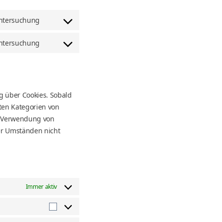
ntersuchung
Zustimmungserklärung
zum
ntersuchung
Zustimmung
Dienst
zur
youtube
Dienstleistung
sonstiges
g über Cookies. Sobald
lten Kategorien von
ie Verwendung von
er Umständen nicht
Immer aktiv
Statistik