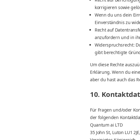
korrigieren sowie gel
Wenn du uns dein Einv
Einverständnis zu wid
Recht auf Datentransf
anzufordern und in ih
Widerspruchsrecht: Du
gibt berechtigte Gründ
Um diese Rechte auszuübe
Erklärung. Wenn du eine
aber du hast auch das R
10. Kontaktda
Für Fragen und/oder Kom
der folgenden Kontaktda
Quantum ai LTD
35 John St, Luton LU1 2JE
Vereinigtes Königreich