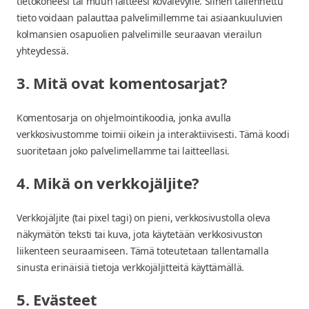
tietokoneesi tai muun laitteesi kovalevylle. Siihen tallennettu
tieto voidaan palauttaa palvelimillemme tai asiaankuuluvien
kolmansien osapuolien palvelimille seuraavan vierailun
yhteydessä.
3. Mitä ovat komentosarjat?
Komentosarja on ohjelmointikoodia, jonka avulla
verkkosivustomme toimii oikein ja interaktiivisesti. Tämä koodi
suoritetaan joko palvelimellamme tai laitteellasi.
4. Mikä on verkkojäljite?
Verkkojäljite (tai pixel tagi) on pieni, verkkosivustolla oleva
näkymätön teksti tai kuva, jota käytetään verkkosivuston
liikenteen seuraamiseen. Tämä toteutetaan tallentamalla
sinusta erinäisiä tietoja verkkojäljitteitä käyttämällä.
5. Evästeet