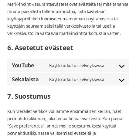
Markkinointi-/seurantaevästeet ovat evästeitä tai mitä tahansa
muuta paikallista tallennusmuotoa, joita käytetään
käyttäjäprofiilien luomiseen mainonnan näyttämiseksi tai
käyttäjän seuraamiseksi tällä verkkosivustolla tai useilla
verkkosivustoilla vastaavia markkinointitarkoituksia varten.
6. Asetetut evästeet
YouTube
Käyttötarkoitus selvityksessä
Suostumus
palveluun
Sekalaista
Käyttötarkoitus selvityksessä
Suostumus
youtube
palveluun
7. Suostumus
sekalaista
Kun vierailet verkkosivuillamme ensimmäisen kerran, näet
ponnahdusikkunan, joka antaa tietoa evästeistä. Kun painat
"Save preferences", annat meille suostumuksesi käyttää
ponnahdusikkunassa valitsemiasi evästeitä ja