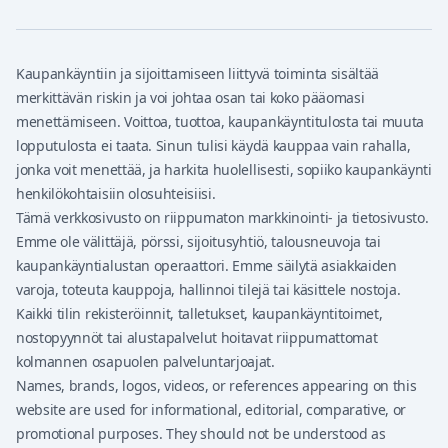
Kaupankäyntiin ja sijoittamiseen liittyvä toiminta sisältää
merkittävän riskin ja voi johtaa osan tai koko pääomasi
menettämiseen. Voittoa, tuottoa, kaupankäyntitulosta tai muuta
lopputulosta ei taata. Sinun tulisi käydä kauppaa vain rahalla,
jonka voit menettää, ja harkita huolellisesti, sopiiko kaupankäynti
henkilökohtaisiin olosuhteisiisi.
Tämä verkkosivusto on riippumaton markkinointi- ja tietosivusto.
Emme ole välittäjä, pörssi, sijoitusyhtiö, talousneuvoja tai
kaupankäyntialustan operaattori. Emme säilytä asiakkaiden
varoja, toteuta kauppoja, hallinnoi tilejä tai käsittele nostoja.
Kaikki tilin rekisteröinnit, talletukset, kaupankäyntitoimet,
nostopyynnöt tai alustapalvelut hoitavat riippumattomat
kolmannen osapuolen palveluntarjoajat.
Names, brands, logos, videos, or references appearing on this
website are used for informational, editorial, comparative, or
promotional purposes. They should not be understood as