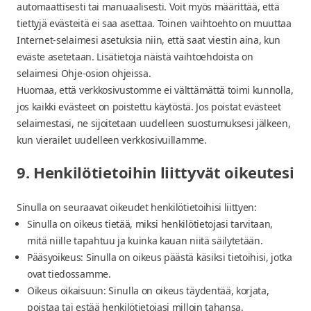
automaattisesti tai manuaalisesti. Voit myös määrittää, että
tiettyjä evästeitä ei saa asettaa. Toinen vaihtoehto on muuttaa
Internet-selaimesi asetuksia niin, että saat viestin aina, kun
eväste asetetaan. Lisätietoja näistä vaihtoehdoista on
selaimesi Ohje-osion ohjeissa.
Huomaa, että verkkosivustomme ei välttämättä toimi kunnolla,
jos kaikki evästeet on poistettu käytöstä. Jos poistat evästeet
selaimestasi, ne sijoitetaan uudelleen suostumuksesi jälkeen,
kun vierailet uudelleen verkkosivuillamme.
9. Henkilötietoihin liittyvät oikeutesi
Sinulla on seuraavat oikeudet henkilötietoihisi liittyen:
Sinulla on oikeus tietää, miksi henkilötietojasi tarvitaan,
mitä niille tapahtuu ja kuinka kauan niitä säilytetään.
Pääsyoikeus: Sinulla on oikeus päästä käsiksi tietoihisi, jotka
ovat tiedossamme.
Oikeus oikaisuun: Sinulla on oikeus täydentää, korjata,
poistaa tai estää henkilötietojasi milloin tahansa.