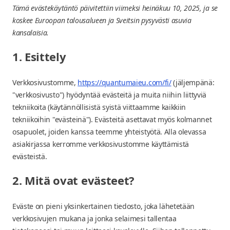
Tämä evästekäytäntö päivitettiin viimeksi heinäkuu 10, 2025, ja se
koskee Euroopan talousalueen ja Sveitsin pysyvästi asuvia
kansalaisia.
1. Esittely
Verkkosivustomme,
https://quantumaieu.com/fi/
(jäljempänä:
"verkkosivusto") hyödyntää evästeitä ja muita niihin liittyviä
tekniikoita (käytännöllisistä syistä viittaamme kaikkiin
tekniikoihin "evästeinä"). Evästeitä asettavat myös kolmannet
osapuolet, joiden kanssa teemme yhteistyötä. Alla olevassa
asiakirjassa kerromme verkkosivustomme käyttämistä
evästeistä.
2. Mitä ovat evästeet?
Eväste on pieni yksinkertainen tiedosto, joka lähetetään
verkkosivujen mukana ja jonka selaimesi tallentaa