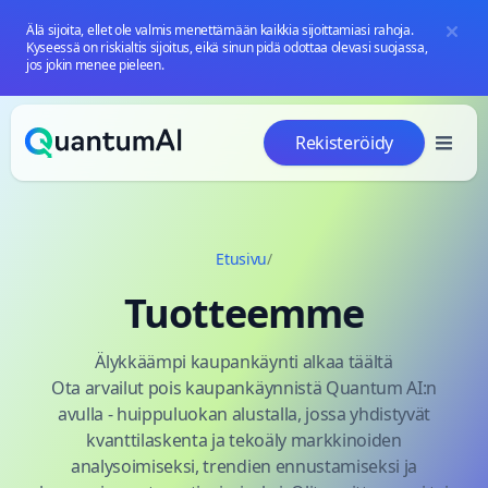
Älä sijoita, ellet ole valmis menettämään kaikkia sijoittamiasi rahoja.
Kyseessä on riskialtis sijoitus, eikä sinun pidä odottaa olevasi suojassa,
jos jokin menee pieleen.
Siirry sisältöön
Rekisteröidy
Etusivu
/
Tuotteemme
Älykkäämpi kaupankäynti alkaa täältä
Ota arvailut pois kaupankäynnistä Quantum AI:n
avulla - huippuluokan alustalla, jossa yhdistyvät
kvanttilaskenta ja tekoäly markkinoiden
analysoimiseksi, trendien ennustamiseksi ja