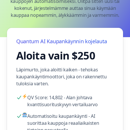
kauppojen automatisoimiseksi. Olitpa sitten uusi tai
kokenut, järjestelmämme auttaa sinua käymään
kauppaa nopeammin, älykkäämmin ja varmemmin.
Quantum AI
Kaupankäynnin kojelauta
Aloita vain $250
Läpimurto, joka aloitti kaiken - tehokas
kaupankäyntimoottori, joka on rakennettu
tuloksia varten.
QV Score: 14,802 - Alan johtava
kvanttisuorituskyvyn vertailuarvo
Automatisoitu kaupankäynti - AI
suorittaa kauppoja reaaliaikaisten