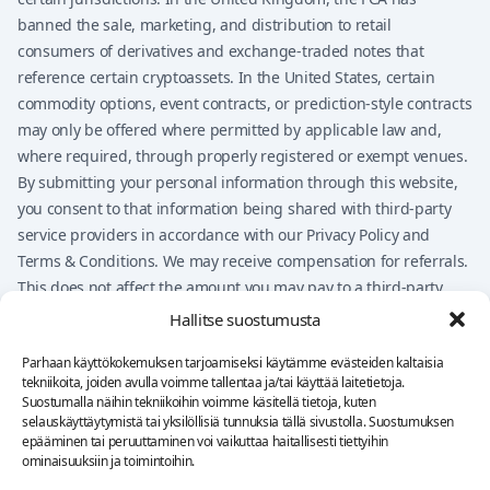
banned the sale, marketing, and distribution to retail
consumers of derivatives and exchange-traded notes that
reference certain cryptoassets. In the United States, certain
commodity options, event contracts, or prediction-style contracts
may only be offered where permitted by applicable law and,
where required, through properly registered or exempt venues.
By submitting your personal information through this website,
you consent to that information being shared with third-party
service providers in accordance with our Privacy Policy and
Terms & Conditions. We may receive compensation for referrals.
This does not affect the amount you may pay to a third-party
provider, but it may influence which providers are presented on
Hallitse suostumusta
the website.
Parhaan käyttökokemuksen tarjoamiseksi käytämme evästeiden kaltaisia
Nothing on this website should be considered financial advice,
tekniikoita, joiden avulla voimme tallentaa ja/tai käyttää laitetietoja.
investment advice, legal advice, tax advice, or a
Suostumalla näihin tekniikoihin voimme käsitellä tietoja, kuten
recommendation to buy, sell, or trade any financial product. You
selauskäyttäytymistä tai yksilöllisiä tunnuksia tällä sivustolla. Suostumuksen
epääminen tai peruuttaminen voi vaikuttaa haitallisesti tiettyihin
remain solely responsible for your own decisions.
ominaisuuksiin ja toimintoihin.