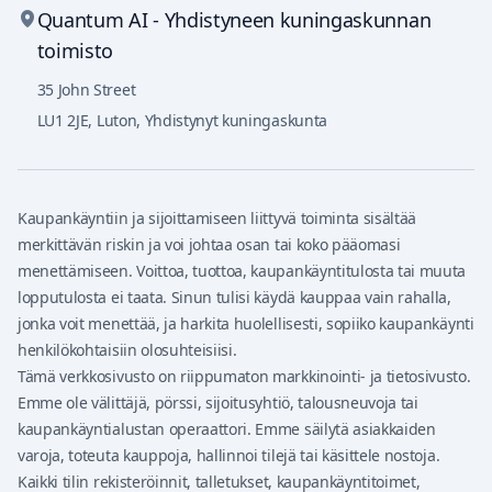
Quantum AI - Yhdistyneen kuningaskunnan
toimisto
35 John Street
LU1 2JE
,
Luton, Yhdistynyt kuningaskunta
Kaupankäyntiin ja sijoittamiseen liittyvä toiminta sisältää
merkittävän riskin ja voi johtaa osan tai koko pääomasi
menettämiseen. Voittoa, tuottoa, kaupankäyntitulosta tai muuta
lopputulosta ei taata. Sinun tulisi käydä kauppaa vain rahalla,
jonka voit menettää, ja harkita huolellisesti, sopiiko kaupankäynti
henkilökohtaisiin olosuhteisiisi.
Tämä verkkosivusto on riippumaton markkinointi- ja tietosivusto.
Emme ole välittäjä, pörssi, sijoitusyhtiö, talousneuvoja tai
kaupankäyntialustan operaattori. Emme säilytä asiakkaiden
varoja, toteuta kauppoja, hallinnoi tilejä tai käsittele nostoja.
Kaikki tilin rekisteröinnit, talletukset, kaupankäyntitoimet,