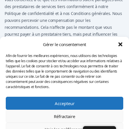
des prestataires de services tiers conformément à notre
Politique de confidentialité et à nos Conditions générales. Nous
pouvons percevoir une compensation pour les
recommandations. Cela n'affecte pas le montant que vous
pourrez payer à un prestataire tiers, mais peut influencer les
prestataires présentés sur le site web.
Gérer le consentement
Rien sur ce site web ne doit être considéré comme un conseil
financier, un conseil en investissement, un conseil juridique, un
Afin de fournir les meilleures expériences, nous utilisons des technologies
telles que les cookies pour stocker et/ou accéder aux informations relatives à
conseil fiscal ou une recommandation d'acheter, vendre ou
l'appareil. Le fait de consentir à ces technologies nous permettra de traiter
échanger un produit financier. Vous restez seul responsable de
des données telles que le comportement de navigation ou des identifiants
vos propres décisions.
uniques sur ce site. Le fait de ne pas consentir ou de retirer son
consentement peut avoir des conséquences négatives sur certaines
caractéristiques et fonctions.
Politique de confidentialité
Conditions générales d'utilisation
Accepteur
Impression
Clause de non-responsabilité
Politique en matière de cookies
Réfractaire
©
2026 Copyright
Quantum AI
Ltd. All rights reserved.