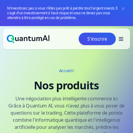
N'investissez pas si vous n'êtes pas prêt à perdre tout l'argent investi. Il
s'agit d'un investissement à haut risque et vous ne devez pas vous
attendre à être protégé en cas de problème.
Aller au contenu
S'inscrire
Accueil
/
Nos produits
Une négociation plus intelligente commence ici
Grâce à Quantum AI, vous n'avez plus à vous poser de
questions sur le trading. Cette plateforme de pointe
combine l'informatique quantique et l'intelligence
artificielle pour analyser les marchés, prédire les