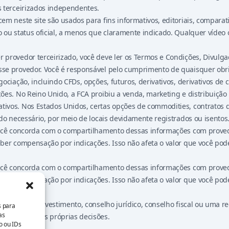
s terceirizados independentes.
cem neste site são usados para fins informativos, editoriais, compar
 ou status oficial, a menos que claramente indicado. Qualquer vídeo o
rovedor terceirizado, você deve ler os Termos e Condições, Divulgaçã
se provedor. Você é responsável pelo cumprimento de quaisquer obrig
ciação, incluindo CFDs, opções, futuros, derivativos, derivativos de c
ões. No Reino Unido, a FCA proibiu a venda, marketing e distribuição
ivos. Nos Estados Unidos, certas opções de commodities, contratos 
do necessário, por meio de locais devidamente registrados ou isentos
 você concorda com o compartilhamento dessas informações com prove
eber compensação por indicações. Isso não afeta o valor que você pod
 você concorda com o compartilhamento dessas informações com prove
eber compensação por indicações. Isso não afeta o valor que você pod
 conselho de investimento, conselho jurídico, conselho fiscal ou um
s para
as
ável por suas próprias decisões.
o ou IDs