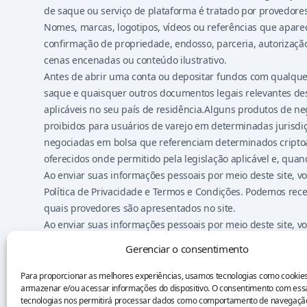
de saque ou serviço de plataforma é tratado por provedore
Nomes, marcas, logotipos, vídeos ou referências que apare
confirmação de propriedade, endosso, parceria, autorização
cenas encenadas ou conteúdo ilustrativo.
Antes de abrir uma conta ou depositar fundos com qualquer p
saque e quaisquer outros documentos legais relevantes des
aplicáveis no seu país de residência.Alguns produtos de nego
proibidos para usuários de varejo em determinadas jurisdiç
negociadas em bolsa que referenciam determinados criptoat
oferecidos onde permitido pela legislação aplicável e, quan
Ao enviar suas informações pessoais por meio deste site,
Política de Privacidade e Termos e Condições. Podemos rec
quais provedores são apresentados no site.
Ao enviar suas informações pessoais por meio deste site,
Política de Privacidade e Termos e Condições. Podemos rec
Gerenciar o consentimento
quais provedores são apresentados no site.
Nada neste site deve ser considerado conselho financeiro,
Para proporcionar as melhores experiências, usamos tecnologias como cookie
armazenar e/ou acessar informações do dispositivo. O consentimento com ess
produto financeiro. Você permanece exclusivamente respons
tecnologias nos permitirá processar dados como comportamento de navegaçã