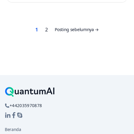
Paginasi
1
2
Posting sebelumnya
pos
+442035970878
Beranda