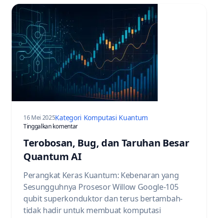
Kategori Komputasi Kuantum
16 Mei 2025
pada The Quantum AI Breakthroughs, Bugs, and Bettin
Tinggalkan komentar
Terobosan, Bug, dan Taruhan Besar
Quantum AI
Perangkat Keras Kuantum: Kebenaran yang
Sesungguhnya Prosesor Willow Google-105
qubit superkonduktor dan terus bertambah-
tidak hadir untuk membuat komputasi