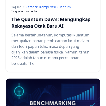
Kategori Komputasi Kuantum
14 Juli 2025
pada The Quantum Dawn: Waking Up to the Engineering
Tinggalkan komentar
The Quantum Dawn: Mengungkap
Rekayasa Otak Baru AI
Selama bertahun-tahun, komputasi kuantum
merupakan bahan pembicaraan larut malam
dan teori papan tulis, masa depan yang
dijanjikan dalam bahasa fisika. Namun, tahun
2025 adalah tahun di mana percakapan
berubah. The