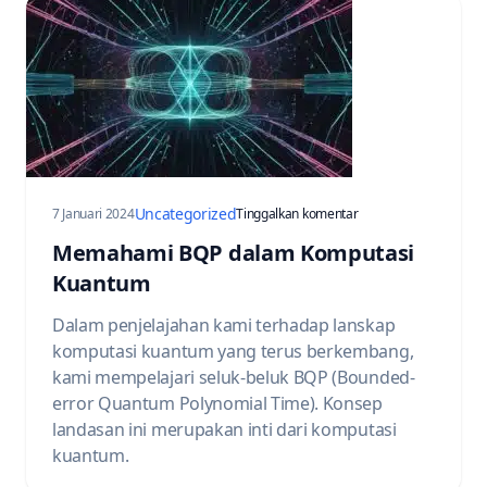
Uncategorized
pada Understanding 
7 Januari 2024
Tinggalkan komentar
Memahami BQP dalam Komputasi
Kuantum
Dalam penjelajahan kami terhadap lanskap
komputasi kuantum yang terus berkembang,
kami mempelajari seluk-beluk BQP (Bounded-
error Quantum Polynomial Time). Konsep
landasan ini merupakan inti dari komputasi
kuantum.