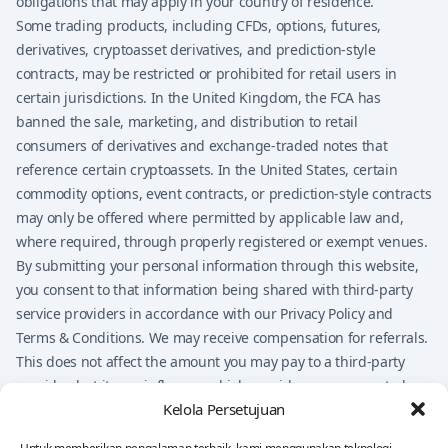
obligations that may apply in your country of residence.
Some trading products, including CFDs, options, futures,
derivatives, cryptoasset derivatives, and prediction-style
contracts, may be restricted or prohibited for retail users in
certain jurisdictions. In the United Kingdom, the FCA has
banned the sale, marketing, and distribution to retail
consumers of derivatives and exchange-traded notes that
reference certain cryptoassets. In the United States, certain
commodity options, event contracts, or prediction-style contracts
may only be offered where permitted by applicable law and,
where required, through properly registered or exempt venues.
By submitting your personal information through this website,
you consent to that information being shared with third-party
service providers in accordance with our Privacy Policy and
Terms & Conditions. We may receive compensation for referrals.
This does not affect the amount you may pay to a third-party
provider, but it may influence which providers are presented on
Kelola Persetujuan
the website.
Nothing on this website should be considered financial advice,