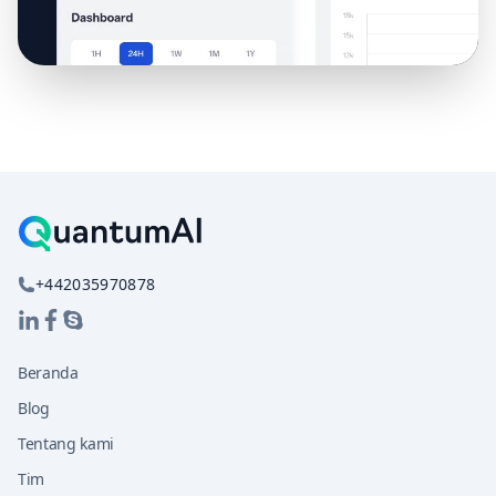
+442035970878
Beranda
Blog
Tentang kami
Tim