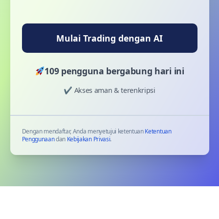
Mulai Trading dengan AI
109 pengguna bergabung hari ini
✔ Akses aman & terenkripsi
Dengan mendaftar, Anda menyetujui ketentuan
Ketentuan
Penggunaan
dan
Kebijakan Privasi
.