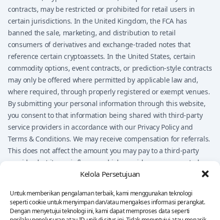
contracts, may be restricted or prohibited for retail users in
certain jurisdictions. In the United Kingdom, the FCA has
banned the sale, marketing, and distribution to retail
consumers of derivatives and exchange-traded notes that
reference certain cryptoassets. In the United States, certain
commodity options, event contracts, or prediction-style contracts
may only be offered where permitted by applicable law and,
where required, through properly registered or exempt venues.
By submitting your personal information through this website,
you consent to that information being shared with third-party
service providers in accordance with our Privacy Policy and
Terms & Conditions. We may receive compensation for referrals.
This does not affect the amount you may pay to a third-party
provider, but it may influence which providers are presented on
Kelola Persetujuan
the website.
Nothing on this website should be considered financial advice,
Untuk memberikan pengalaman terbaik, kami menggunakan teknologi
investment advice, legal advice, tax advice, or a
seperti cookie untuk menyimpan dan/atau mengakses informasi perangkat.
recommendation to buy, sell, or trade any financial product. You
Dengan menyetujui teknologi ini, kami dapat memproses data seperti
perilaku penelusuran atau ID unik di situs ini. Tidak menyetujui atau menarik