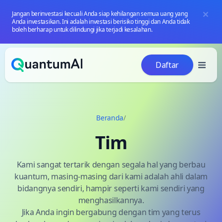
Jangan berinvestasi kecuali Anda siap kehilangan semua uang yang
Anda investasikan. Ini adalah investasi berisiko tinggi dan Anda tidak
boleh berharap untuk dilindungi jika terjadi kesalahan.
Loncat ke konten
Daftar
Beranda
/
Tim
Kami sangat tertarik dengan segala hal yang berbau
kuantum, masing-masing dari kami adalah ahli dalam
bidangnya sendiri, hampir seperti kami sendiri yang
menghasilkannya.
Jika Anda ingin bergabung dengan tim yang terus