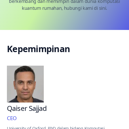
berkembang dan memimpin dalam dunia komputasi
kuantum rumahan,
hubungi kami di sini
.
Kepemimpinan
Qaiser Sajjad
CEO
University of Oxford, PhD dalam bidang Komputasi