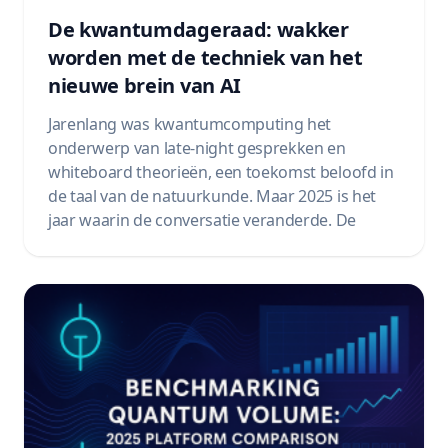
De kwantumdageraad: wakker
worden met de techniek van het
nieuwe brein van AI
Jarenlang was kwantumcomputing het
onderwerp van late-night gesprekken en
whiteboard theorieën, een toekomst beloofd in
de taal van de natuurkunde. Maar 2025 is het
jaar waarin de conversatie veranderde. De