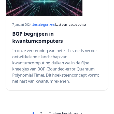
Uncategorized
op Understanding B
7 januari 2024
Laat een reactie achter
BQP begrijpen in
kwantumcomputers
In onze verkenning van het zich steeds verder
ontwikkelende landschap van
kwantumcomputing duiken we in de fijne
kneepjes van BQP (Bounded-error Quantum
Polynomial Time). Dit hoeksteenconcept vormt
het hart van kwantumrekenen.
Berichten
1
2
Oudere berichten