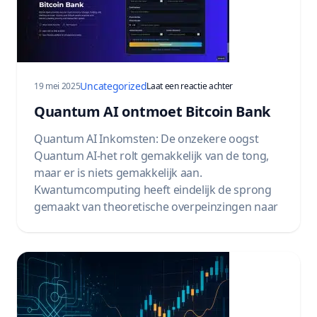
Uncategorized
op Quantum AI Meets 
19 mei 2025
Laat een reactie achter
Quantum AI ontmoet Bitcoin Bank
Quantum AI Inkomsten: De onzekere oogst
Quantum AI-het rolt gemakkelijk van de tong,
maar er is niets gemakkelijk aan.
Kwantumcomputing heeft eindelijk de sprong
gemaakt van theoretische overpeinzingen naar