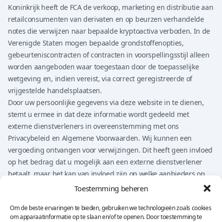
Koninkrijk heeft de FCA de verkoop, marketing en distributie aan
retailconsumenten van derivaten en op beurzen verhandelde
notes die verwijzen naar bepaalde kryptoactiva verboden. In de
Verenigde Staten mogen bepaalde grondstoffenopties,
gebeurteniscontracten of contracten in voorspellingsstijl alleen
worden aangeboden waar toegestaan door de toepasselijke
wetgeving en, indien vereist, via correct geregistreerde of
vrijgestelde handelsplaatsen.
Door uw persoonlijke gegevens via deze website in te dienen,
stemt u ermee in dat deze informatie wordt gedeeld met
externe dienstverleners in overeenstemming met ons
Privacybeleid en Algemene Voorwaarden. Wij kunnen een
vergoeding ontvangen voor verwijzingen. Dit heeft geen invloed
op het bedrag dat u mogelijk aan een externe dienstverlener
betaalt, maar het kan van invloed zijn op welke aanbieders op
de website worden gepresenteerd.
Toestemming beheren
Niets op deze website mag worden beschouwd als financiël
Om de beste ervaringen te bieden, gebruiken we technologieën zoals cookies
advies, beleggingsadvies, juridisch advies, fiscaal advies of een
om apparaatinformatie op te slaan en/of te openen. Door toestemming te
aanbeveling om een financieel product te kopen, verkopen of