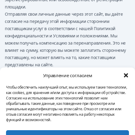
площадки.
Отправляя свои личные данные через этот сайт, вы даёте
согласие на передачу этой информации сторонним
поставщикам услуг в соответствии с нашей Политикой
конфиденциальности и Условиями и положениями. Мы
можем получать компенсацию за перенаправления. Это не
влияет на сумму, которую вы можете заплатить стороннему
поставщику, но может влиять на то, какие поставщики
представлены на сайте.
Ничто на этом сайте не должно расцениваться как
Управление согласием
финансовый совет, инвестиционный совет, юридический
совет, налоговый совет или рекомендацию по покупке,
Чтобы обеспечить наилучший опыт, мы используем такие технологии,
как cookies, для хранения и/или доступа к информации об устройстве.
продаже или торговле каким-либо финансовым продуктом.
Согласие на использование этих технологий позволит нам
Вы несёте исключительную ответственность за свои
обрабатывать такие данные, как поведение при просмотре или
решения.
уникальные идентификаторы на этом сайте. Отказ от согласия или
отзыв согласия могут негативно повлиять на работу некоторых
функций и возможностей.