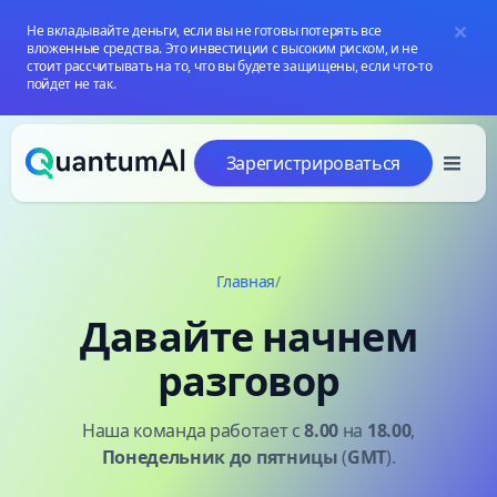
Не вкладывайте деньги, если вы не готовы потерять все
вложенные средства. Это инвестиции с высоким риском, и не
стоит рассчитывать на то, что вы будете защищены, если что-то
пойдет не так.
Перейти к содержанию
Зарегистрироваться
Главная
/
Давайте начнем
разговор
Наша команда работает с
8.00
на
18.00
,
Понедельник
до пятницы
(
GMT
).