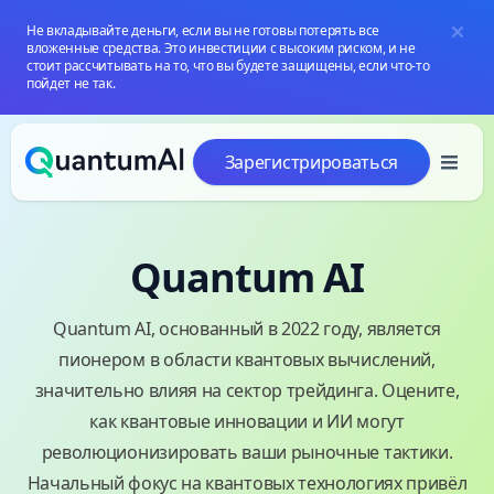
Не вкладывайте деньги, если вы не готовы потерять все
вложенные средства. Это инвестиции с высоким риском, и не
стоит рассчитывать на то, что вы будете защищены, если что-то
пойдет не так.
Перейти к содержанию
Зарегистрироваться
Quantum AI
Quantum AI, основанный в 2022 году, является
пионером в области квантовых вычислений,
значительно влияя на сектор трейдинга. Оцените,
как квантовые инновации и ИИ могут
революционизировать ваши рыночные тактики.
Начальный фокус на квантовых технологиях привёл