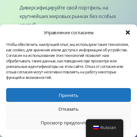
Диверсифицируйте свой портфель на
крупнейших мировых рынках без особых
усилий.
Управление согласием
Чтобы обеспечить наилучший опыт, мы используем такие технологии,
Быстрая и безопасная регистрация
как cookies, для хранения и/или доступа к информации об устройстве.
Согласие на использование этих технологий позволит нам
Пройдите верификацию и начните торговать
обрабатывать такие данные, как поведение при просмотре или
за считанные минуты с безопасностью
уникальные идентификаторы на этом сайте. Отказ от согласия или
отзыв согласия могут негативно повлиять на работу некоторых
банковского уровня.
функций и возможностей.
Автоматизированная торговля 24/7
Принять
Quantum AI никогда не спит - заключайте
Отказать
сделки, даже находясь в автономном режиме.
Просмотр предпочтений
Russian