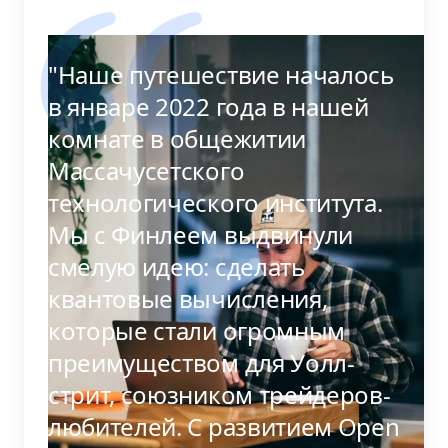
"Наше путешествие началось
в январе 2022 года в нашей
комнате в общежитии
Массачусетского
технологического института.
Мы с Финлеем выдвинули
смелую идею: сделать
квантовые вычисления,
которые стали огромным
преимуществом для Уолл-
стрит, союзником трейдеров-
любителей. С развитием Open