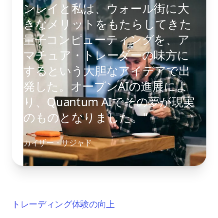
ンレイと私は、ウォール街に大
きなメリットをもたらしてきた
量子コンピューティングを、ア
マチュア・トレーダーの味方に
するという大胆なアイデアで出
発した。オープンAIの進展によ
り、Quantum AIでその夢が現実
のものとなりました。"
カイザー・サジャド
トレーディング体験の向上