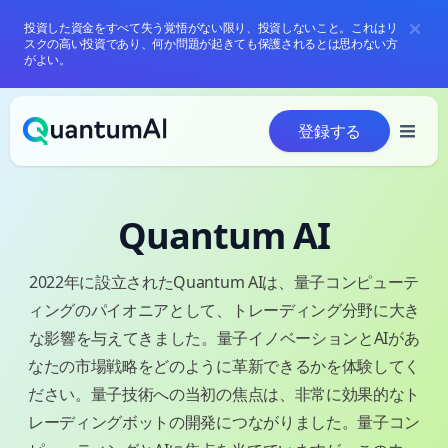
投資した資金をすべて失う覚悟がない限り、投資しないこと。これはリ
スクの高い投資であり、何か問題が起きても保護されるとは思わない方
がよい。
コンテンツへスキップ
登録する
Quantum AI
2022年に設立されたQuantum AIは、量子コンピューテ
ィングのパイオニアとして、トレーディング分野に大き
な影響を与えてきました。量子イノベーションとAIがあ
なたの市場戦略をどのように革新できるかを体験してく
ださい。量子技術への当初の焦点は、非常に効果的なト
レーディングボットの開発につながりました。量子コン