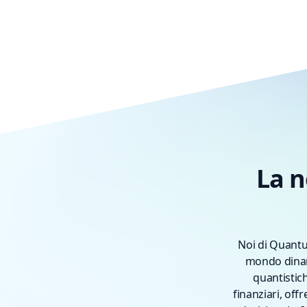
La n
Noi di Quantu
mondo dinami
quantistic
finanziari, off