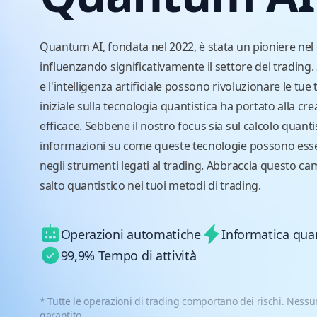
Quantum AI, fondata nel 2022, è stata un pioniere nel
influenzando significativamente il settore del trading
e l'intelligenza artificiale possono rivoluzionare le tue
iniziale sulla tecnologia quantistica ha portato alla cr
efficace. Sebbene il nostro focus sia sul calcolo quanti
informazioni su come queste tecnologie possono essere 
negli strumenti legati al trading. Abbraccia questo cam
salto quantistico nei tuoi metodi di trading.
Operazioni automatiche
Informatica quan
99,9% Tempo di attività
* Tutte le operazioni di trading comportano dei rischi. Nessun
garantito.