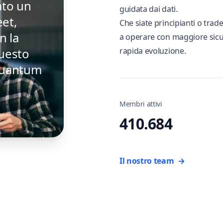
ato un
guidata dai dati.
et,
Che siate principianti o trad
n la
a operare con maggiore sicure
questo
rapida evoluzione.
 Quantum
Membri attivi
410.684
Il nostro team
→