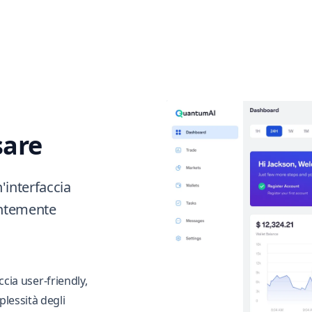
sare
'interfaccia
entemente
ccia user-friendly,
lessità degli