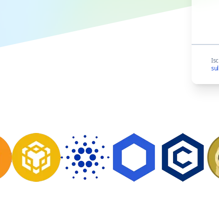
Isc
sul