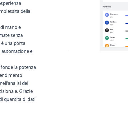
'esperienza
mplessità della
a di mano e
rmate senza
: è una porta
a, automazione e
he fonde la potenza
prendimento
ll'analisi dei
cisionale. Grazie
i quantità di dati