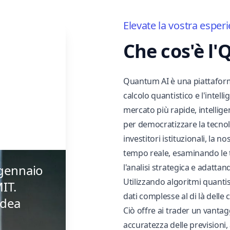
Elevate la vostra esperi
Che cos'è l
Quantum AI è una piattaforma
calcolo quantistico e l'intelli
mercato più rapide, intellige
per democratizzare la tecnol
investitori istituzionali, la n
tempo reale, esaminando le
l gennaio
l'analisi strategica e adatta
Utilizzando algoritmi quantist
IT.
dati complesse al di là delle 
idea
Ciò offre ai trader un vanta
accuratezza delle previsioni,