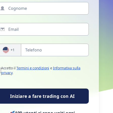
+1
Accetto il
Termini e condizioni
e
Informativa sulla
privacy
.
Iniziare a fare trading con AI
109 utenti si sono uniti oggi