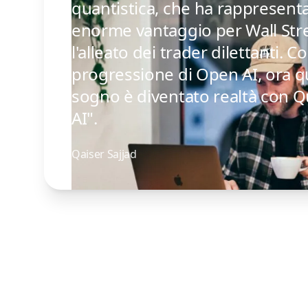
quantistica, che ha rappresent
enorme vantaggio per Wall Stre
l'alleato dei trader dilettanti. Co
progressione di Open AI, ora 
sogno è diventato realtà con
AI".
Qaiser Sajjad