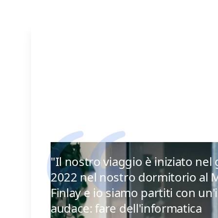
"Il nostro viaggio è iniziato ne
2022 nel nostro dormitorio al M
Finlay e io siamo partiti con un'
audace: fare dell'informatica