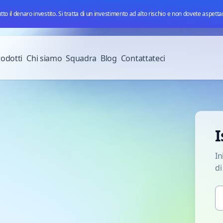
tto il denaro investito. Si tratta di un investimento ad alto rischio e non dovete aspetta
odotti
Chi siamo
Squadra
Blog
Contattateci
I
In
di