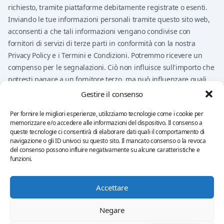
richiesto, tramite piattaforme debitamente registrate o esenti.
Inviando le tue informazioni personali tramite questo sito web,
acconsenti a che tali informazioni vengano condivise con
fornitori di servizi di terze parti in conformità con la nostra
Privacy Policy e i Termini e Condizioni. Potremmo ricevere un
compenso per le segnalazioni. Ciò non influisce sull'importo che
potresti pagare a un fornitore terzo, ma può influenzare quali
fornitori vengono presentati sul sito web.
Gestire il consenso
Nulla su questo sito web deve essere considerato consulenza
Per fornire le migliori esperienze, utilizziamo tecnologie come i cookie per
finanziaria, consulenza sugli investimenti, consulenza legale,
memorizzare e/o accedere alle informazioni del dispositivo. Il consenso a
consulenza fiscale o una raccomandazione ad acquistare,
queste tecnologie ci consentirà di elaborare dati quali il comportamento di
vendere o negoziare qualsiasi prodotto finanziario. Rimani
navigazione o gli ID univoci su questo sito. Il mancato consenso o la revoca
del consenso possono influire negativamente su alcune caratteristiche e
l'unico responsabile delle tue decisioni.
funzioni.
Accettare
Informativa sulla privacy
Termini e condizioni
Impronta
Esclusione di responsabilità
Informativa sui cookie
Negare