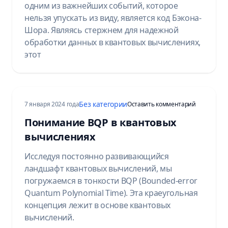
одним из важнейших событий, которое
нельзя упускать из виду, является код Бэкона-
Шора. Являясь стержнем для надежной
обработки данных в квантовых вычислениях,
этот
Без категории
на Underst
7 января 2024 года
Оставить комментарий
Понимание BQP в квантовых
вычислениях
Исследуя постоянно развивающийся
ландшафт квантовых вычислений, мы
погружаемся в тонкости BQP (Bounded-error
Quantum Polynomial Time). Эта краеугольная
концепция лежит в основе квантовых
вычислений.