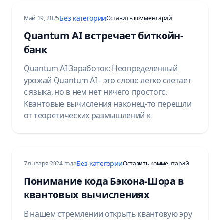
Без категории
на Quantum AI Mee
Май 19, 2025
Оставить комментарий
Quantum AI встречает биткойн-
банк
Quantum AI Заработок: Неопределенный
урожай Quantum AI - это слово легко слетает
с языка, но в нем нет ничего простого.
Квантовые вычисления наконец-то перешли
от теоретических размышлений к
Без категории
на Underst
7 января 2024 года
Оставить комментарий
Понимание кода Бэкона-Шора в
квантовых вычислениях
В нашем стремлении открыть квантовую эру