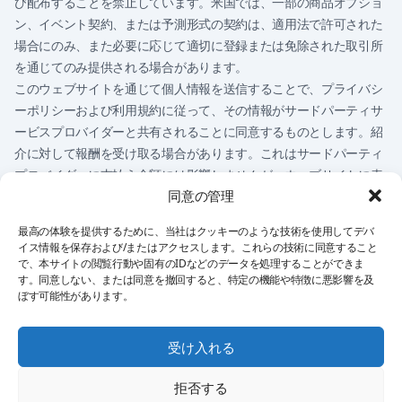
び配布することを禁止しています。米国では、一部の商品オプショ
ン、イベント契約、または予測形式の契約は、適用法で許可された
場合にのみ、また必要に応じて適切に登録または免除された取引所
を通じてのみ提供される場合があります。
このウェブサイトを通じて個人情報を送信することで、プライバシ
ーポリシーおよび利用規約に従って、その情報がサードパーティサ
ービスプロバイダーと共有されることに同意するものとします。紹
介に対して報酬を受け取る場合があります。これはサードパーティ
プロバイダーに支払う金額には影響しませんが、ウェブサイトに表
同意の管理
示されるプロバイダーに影響する場合があります。
このウェブサイトのいかなる内容も、金融アドバイス、投賄アドバ
最高の体験を提供するために、当社はクッキーのような技術を使用してデバ
イス、法的アドバイス、税務アドバイス、または金融商品の購入、
イス情報を保存および/またはアクセスします。これらの技術に同意すること
売却、取引の推奨として解釈されるべきではありません。お客様は
で、本サイトの閲覧行動や固有のIDなどのデータを処理することができま
す。同意しない、または同意を撤回すると、特定の機能や特徴に悪影響を及
自分自身の決定に对して寄一の責任を負います。
ぼす可能性があります。
受け入れる
プライバシーポリシー
ご利用条件
インプリント
免責事項
クッキーポリシー
拒否する