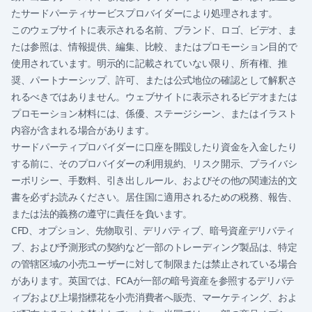
たサードパーティサービスプロバイダーにより処理されます。
このウェブサイトに表示される名前、ブランド、ロゴ、ビデオ、ま
たは参照は、情報提供、編集、比較、またはプロモーション目的で
使用されています。明示的に記載されていない限り、所有権、推
奨、パートナーシップ、許可、または公式地位の確認として解釈さ
れるべきではありません。ウェブサイトに表示されるビデオまたは
プロモーション材料には、係優、ステージシーン、またはイラスト
内容が含まれる場合があります。
サードパーティプロバイダーに口座を開設したり資金を入金したり
する前に、そのプロバイダーの利用規約、リスク開示、プライバシ
ーポリシー、手数料、引き出しルール、およびその他の関連法的文
書を必ずお読みください。居住国に適用されるための税務、報告、
または法的義務の遵守に責任を負います。
CFD、オプション、先物取引、デリバティブ、暗号資産デリバティ
ブ、および予測形式の契約など一部のトレーディング製品は、特定
の管辖区域の小売ユーザーに対して制限または禁止されている場合
があります。英国では、FCAが一部の暗号資産を参照するデリバテ
ィブおよび上場指標花を小売消費者へ販売、マーケティング、およ