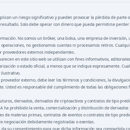
mplican un riesgo significativo y pueden provocar la pérdida de parte o
ro resultado. Solo debe operar con dinero que pueda permitirse perde
formación. No somos un bróker, una bolsa, una empresa de inversión, 
peraciones, no gestionamos cuentas ni procesamos retiros. Cualquier
por proveedores externos independientes.
arecen en este sitio web se utilizan con fines informativos, editoria
rización o estado oficial, a menos que se indique expresamente. Cual
lustrativo.
roveedor externo, debe leer los términos y condiciones, la divulgación
te. Usted es responsable del cumplimiento de todas las obligaciones f
turos, derivados, derivados de criptoactivos y contratos de tipo predi
 FCA ha prohibido la venta, comercialización y distribución de derivad
ones de materias primas, contratos de eventos o contratos de tipo pred
 de negociación debidamente registradas o exentas.
eb, da su consentimiento para que dicha información sea compartida c