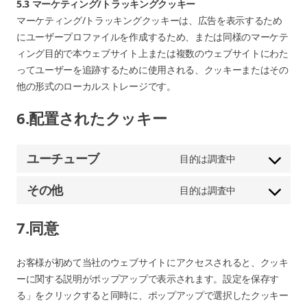
5.3 マーケティング/トラッキングクッキー
マーケティング/トラッキングクッキーは、広告を表示するため
にユーザープロファイルを作成するため、または同様のマーケテ
ィング目的で本ウェブサイト上または複数のウェブサイトにわた
ってユーザーを追跡するために使用される、クッキーまたはその
他の形式のローカルストレージです。
6.配置されたクッキー
ユーチューブ
目的は調査中
ユ
ー
その他
目的は調査中
サ
チ
ー
ュ
7.同意
ビ
ー
ス
ブ
お客様が初めて当社のウェブサイトにアクセスされると、クッキ
へ
サ
ーに関する説明がポップアップで表示されます。設定を保存す
の
ー
る」をクリックすると同時に、ポップアップで選択したクッキー
同
ビ