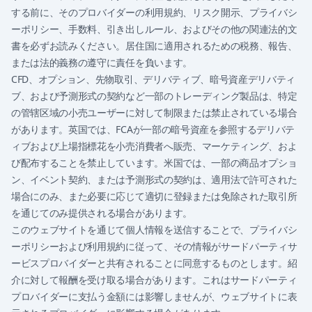
する前に、そのプロバイダーの利用規約、リスク開示、プライバシ
ーポリシー、手数料、引き出しルール、およびその他の関連法的文
書を必ずお読みください。居住国に適用されるための税務、報告、
または法的義務の遵守に責任を負います。
CFD、オプション、先物取引、デリバティブ、暗号資産デリバティ
ブ、および予測形式の契約など一部のトレーディング製品は、特定
の管辖区域の小売ユーザーに対して制限または禁止されている場合
があります。英国では、FCAが一部の暗号資産を参照するデリバテ
ィブおよび上場指標花を小売消費者へ販売、マーケティング、およ
び配布することを禁止しています。米国では、一部の商品オプショ
ン、イベント契約、または予測形式の契約は、適用法で許可された
場合にのみ、また必要に応じて適切に登録または免除された取引所
を通じてのみ提供される場合があります。
このウェブサイトを通じて個人情報を送信することで、プライバシ
ーポリシーおよび利用規約に従って、その情報がサードパーティサ
ービスプロバイダーと共有されることに同意するものとします。紹
介に対して報酬を受け取る場合があります。これはサードパーティ
プロバイダーに支払う金額には影響しませんが、ウェブサイトに表