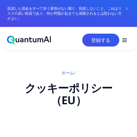
投資した資金をすべて失う覚悟がない限り、投資しないこと。これはリ
スクの高い投資であり、何か問題が起きても保護されるとは思わない方
がよい。
コンテンツへスキップ
登録する
ホーム
/
クッキーポリシー
（EU）