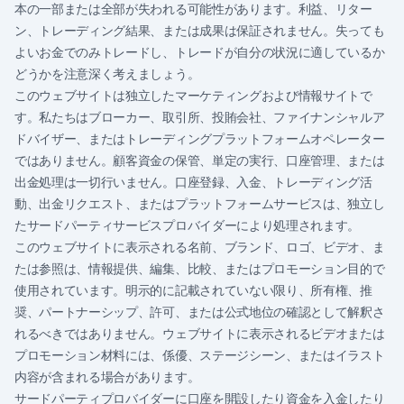
本の一部または全部が失われる可能性があります。利益、リター
ン、トレーディング結果、または成果は保証されません。失っても
よいお金でのみトレードし、トレードが自分の状況に適しているか
どうかを注意深く考えましょう。
このウェブサイトは独立したマーケティングおよび情報サイトで
す。私たちはブローカー、取引所、投賄会社、ファイナンシャルア
ドバイザー、またはトレーディングプラットフォームオペレーター
ではありません。顧客資金の保管、単定の実行、口座管理、または
出金処理は一切行いません。口座登録、入金、トレーディング活
動、出金リクエスト、またはプラットフォームサービスは、独立し
たサードパーティサービスプロバイダーにより処理されます。
このウェブサイトに表示される名前、ブランド、ロゴ、ビデオ、ま
たは参照は、情報提供、編集、比較、またはプロモーション目的で
使用されています。明示的に記載されていない限り、所有権、推
奨、パートナーシップ、許可、または公式地位の確認として解釈さ
れるべきではありません。ウェブサイトに表示されるビデオまたは
プロモーション材料には、係優、ステージシーン、またはイラスト
内容が含まれる場合があります。
サードパーティプロバイダーに口座を開設したり資金を入金したり