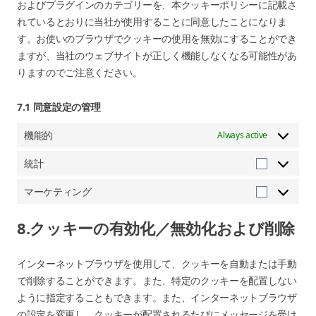
およびプラグインのカテゴリーを、本クッキーポリシーに記載さ
意
ス
れているとおりに当社が使用することに同意したことになりま
そ
へ
す。お使いのブラウザでクッキーの使用を無効にすることができ
の
の
ますが、当社のウェブサイトが正しく機能しなくなる可能性があ
他
同
りますのでご注意ください。
意
7.1 同意設定の管理
機能的
Always active
統計
統
計
マーケティング
マ
ー
8.クッキーの有効化／無効化および削除
ケ
テ
インターネットブラウザを使用して、クッキーを自動または手動
ィ
で削除することができます。また、特定のクッキーを配置しない
ン
ように指定することもできます。また、インターネットブラウザ
グ
の設定を変更し、クッキーが配置されるたびにメッセージを受け