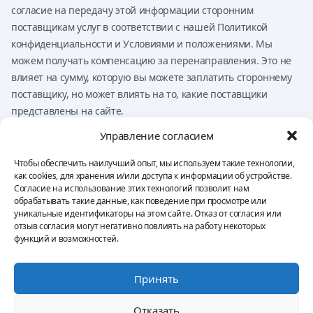
согласие на передачу этой информации сторонним
поставщикам услуг в соответствии с нашей Политикой
конфиденциальности и Условиями и положениями. Мы
можем получать компенсацию за перенаправления. Это не
влияет на сумму, которую вы можете заплатить стороннему
поставщику, но может влиять на то, какие поставщики
представлены на сайте.
Ничто на этом сайте не должно расцениваться как
Управление согласием
финансовый совет, инвестиционный совет, юридический
совет, налоговый совет или рекомендацию по покупке,
Чтобы обеспечить наилучший опыт, мы используем такие технологии,
как cookies, для хранения и/или доступа к информации об устройстве.
продаже или торговле каким-либо финансовым продуктом.
Согласие на использование этих технологий позволит нам
Вы несёте исключительную ответственность за свои
обрабатывать такие данные, как поведение при просмотре или
решения.
уникальные идентификаторы на этом сайте. Отказ от согласия или
отзыв согласия могут негативно повлиять на работу некоторых
функций и возможностей.
Политика конфиденциальности
Условия и положения
Оттиск
Принять
Отказ от ответственности
Политика использования файлов cookie
Отказать