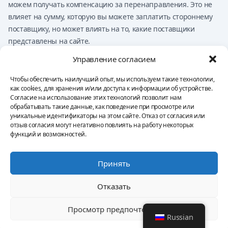
можем получать компенсацию за перенаправления. Это не
влияет на сумму, которую вы можете заплатить стороннему
поставщику, но может влиять на то, какие поставщики
представлены на сайте.
Ничто на этом сайте не должно расцениваться как
Управление согласием
финансовый совет, инвестиционный совет, юридический
совет, налоговый совет или рекомендацию по покупке,
Чтобы обеспечить наилучший опыт, мы используем такие технологии,
как cookies, для хранения и/или доступа к информации об устройстве.
продаже или торговле каким-либо финансовым продуктом.
Согласие на использование этих технологий позволит нам
Вы несёте исключительную ответственность за свои
обрабатывать такие данные, как поведение при просмотре или
решения.
уникальные идентификаторы на этом сайте. Отказ от согласия или
отзыв согласия могут негативно повлиять на работу некоторых
функций и возможностей.
Политика конфиденциальности
Условия и положения
Оттиск
Принять
Отказ от ответственности
Политика использования файлов cookie
Отказать
©
2026 Авторские права
Quantum AI
Ltd. All rights reserved.
Просмотр предпочтений
Russian