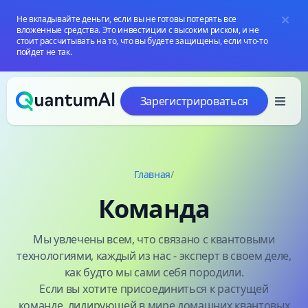
Не вкладывайте деньги, если вы не готовы потерять все
вложенные средства. Это инвестиции с высоким риском, и не
стоит рассчитывать на то, что вы будете защищены, если что-то
пойдет не так.
Перейти к содержанию
Зарегистрироваться
Главная
/
Команда
Мы увлечены всем, что связано с квантовыми
технологиями, каждый из нас - эксперт в своем деле,
как будто мы сами себя породили.
Если вы хотите присоединиться к растущей
команде, лидирующей в мире домашних квантовых