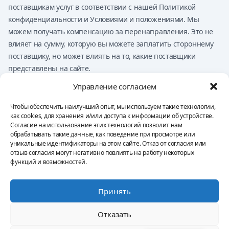
поставщикам услуг в соответствии с нашей Политикой
конфиденциальности и Условиями и положениями. Мы
можем получать компенсацию за перенаправления. Это не
влияет на сумму, которую вы можете заплатить стороннему
поставщику, но может влиять на то, какие поставщики
представлены на сайте.
Ничто на этом сайте не должно расцениваться как
Управление согласием
финансовый совет, инвестиционный совет, юридический
совет, налоговый совет или рекомендацию по покупке,
Чтобы обеспечить наилучший опыт, мы используем такие технологии,
как cookies, для хранения и/или доступа к информации об устройстве.
продаже или торговле каким-либо финансовым продуктом.
Согласие на использование этих технологий позволит нам
Вы несёте исключительную ответственность за свои
обрабатывать такие данные, как поведение при просмотре или
решения.
уникальные идентификаторы на этом сайте. Отказ от согласия или
отзыв согласия могут негативно повлиять на работу некоторых
функций и возможностей.
Политика конфиденциальности
Условия и положения
Оттиск
Принять
Отказ от ответственности
Политика использования файлов cookie
Отказать