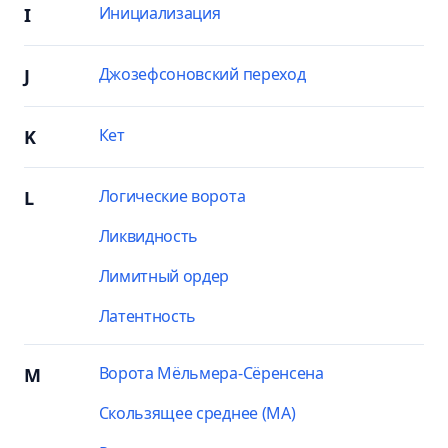
Инициализация
I
Джозефсоновский переход
J
Кет
K
Логические ворота
L
Ликвидность
Лимитный ордер
Латентность
Ворота Мёльмера-Сёренсена
M
Скользящее среднее (MA)