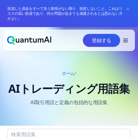
投資した資金をすべて失う覚悟がない限り、投資しないこと。これはリ
スクの高い投資であり、何か問題が起きても保護されるとは思わない方
がよい。
コンテンツへスキップ
登録する
ホーム
/
AIトレーディング用語集
AI取引用語と定義の包括的な用語集