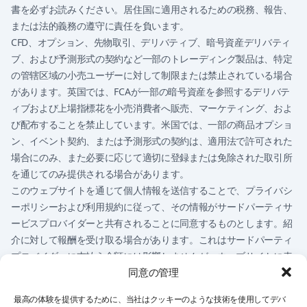
書を必ずお読みください。居住国に適用されるための税務、報告、
または法的義務の遵守に責任を負います。
CFD、オプション、先物取引、デリバティブ、暗号資産デリバティ
ブ、および予測形式の契約など一部のトレーディング製品は、特定
の管辖区域の小売ユーザーに対して制限または禁止されている場合
があります。英国では、FCAが一部の暗号資産を参照するデリバテ
ィブおよび上場指標花を小売消費者へ販売、マーケティング、およ
び配布することを禁止しています。米国では、一部の商品オプショ
ン、イベント契約、または予測形式の契約は、適用法で許可された
場合にのみ、また必要に応じて適切に登録または免除された取引所
を通じてのみ提供される場合があります。
このウェブサイトを通じて個人情報を送信することで、プライバシ
ーポリシーおよび利用規約に従って、その情報がサードパーティサ
ービスプロバイダーと共有されることに同意するものとします。紹
介に対して報酬を受け取る場合があります。これはサードパーティ
プロバイダーに支払う金額には影響しませんが、ウェブサイトに表
同意の管理
示されるプロバイダーに影響する場合があります。
このウェブサイトのいかなる内容も、金融アドバイス、投賄アドバ
最高の体験を提供するために、当社はクッキーのような技術を使用してデバ
イス、法的アドバイス、税務アドバイス、または金融商品の購入、