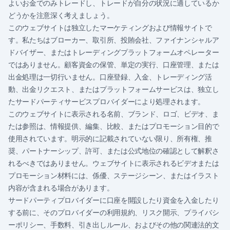
よいお金でのみトレードし、トレードが自分の状況に適しているか
どうかを注意深く考えましょう。
このウェブサイトは独立したマーケティングおよび情報サイトで
す。私たちはブローカー、取引所、投賄会社、ファイナンシャルア
ドバイザー、またはトレーディングプラットフォームオペレーター
ではありません。顧客資金の保管、単定の実行、口座管理、または
出金処理は一切行いません。口座登録、入金、トレーディング活
動、出金リクエスト、またはプラットフォームサービスは、独立し
たサードパーティサービスプロバイダーにより処理されます。
このウェブサイトに表示される名前、ブランド、ロゴ、ビデオ、ま
たは参照は、情報提供、編集、比較、またはプロモーション目的で
使用されています。明示的に記載されていない限り、所有権、推
奨、パートナーシップ、許可、または公式地位の確認として解釈さ
れるべきではありません。ウェブサイトに表示されるビデオまたは
プロモーション材料には、係優、ステージシーン、またはイラスト
内容が含まれる場合があります。
サードパーティプロバイダーに口座を開設したり資金を入金したり
する前に、そのプロバイダーの利用規約、リスク開示、プライバシ
ーポリシー、手数料、引き出しルール、およびその他の関連法的文