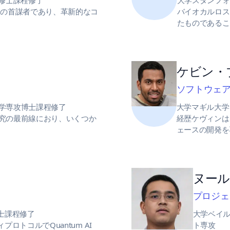
修士課程修了
大学スタンフォ
ボットの首謀者であり、革新的なコ
バイオカルロス
たものであるこ
ケビン・
ソフトウェ
学専攻博士課程修了
大学マギル大学
究の最前線におり、いくつか
経歴ケヴィンは、
ェースの開発を
ヌー
プロジェ
士課程修了
大学ベイル
トコルでQuantum AI
ト専攻