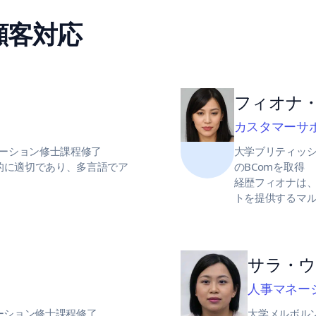
顧客対応
フィオナ
カスタマーサ
ーション修士課程修了
大学ブリティッ
文化的に適切であり、多言語でア
のBComを取得
経歴フィオナは、
トを提供するマ
サラ・
人事マネー
ーション修士課程修了
大学メルボル