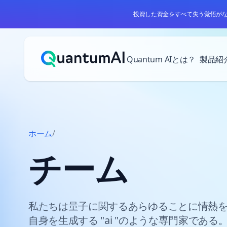
投資した資金をすべて失う覚悟が
コンテンツへスキップ
Quantum AIとは？
製品紹
ホーム
/
チーム
私たちは量子に関するあらゆることに情熱
自身を生成する "ai "のような専門家である