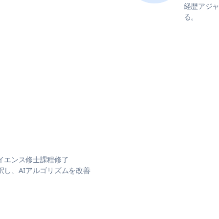
経歴アジ
る。
イエンス修士課程修了
し、AIアルゴリズムを改善