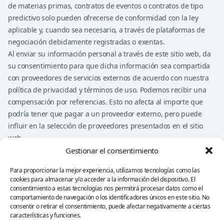
de materias primas, contratos de eventos o contratos de tipo
predictivo solo pueden ofrecerse de conformidad con la ley
aplicable y, cuando sea necesario, a través de plataformas de
negociación debidamente registradas o exentas.
Al enviar su información personal a través de este sitio web, da
su consentimiento para que dicha información sea compartida
con proveedores de servicios externos de acuerdo con nuestra
política de privacidad y términos de uso. Podemos recibir una
compensación por referencias. Esto no afecta al importe que
podría tener que pagar a un proveedor externo, pero puede
influir en la selección de proveedores presentados en el sitio
web.
Nada de lo que aparece en este sitio web debe considerarse
Gestionar el consentimiento
asesoramiento financiero, de inversión, legal, fiscal ni una
Para proporcionar la mejor experiencia, utilizamos tecnologías como las
recomendación de compra, venta o negociación de ningún
cookies para almacenar y/o acceder a la información del dispositivo. El
producto financiero. Usted sigue siendo el único responsable de
consentimiento a estas tecnologías nos permitirá procesar datos como el
sus propias decisiones.
comportamiento de navegación o los identificadores únicos en este sitio. No
consentir o retirar el consentimiento, puede afectar negativamente a ciertas
características y funciones.