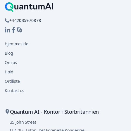
+442035970878
Hjemmeside
Blog
Om os
Hold
Ordliste
Kontakt os
Quantum AI - Kontor i Storbritannien
35 John Street
LU1 2JE
,
Luton, Det Forenede Kongerige