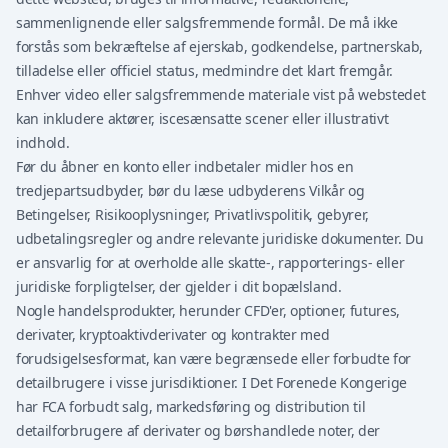
sammenlignende eller salgsfremmende formål. De må ikke
forstås som bekræftelse af ejerskab, godkendelse, partnerskab,
tilladelse eller officiel status, medmindre det klart fremgår.
Enhver video eller salgsfremmende materiale vist på webstedet
kan inkludere aktører, iscesænsatte scener eller illustrativt
indhold.
Før du åbner en konto eller indbetaler midler hos en
tredjepartsudbyder, bør du læse udbyderens Vilkår og
Betingelser, Risikooplysninger, Privatlivspolitik, gebyrer,
udbetalingsregler og andre relevante juridiske dokumenter. Du
er ansvarlig for at overholde alle skatte-, rapporterings- eller
juridiske forpligtelser, der gjelder i dit bopælsland.
Nogle handelsprodukter, herunder CFD'er, optioner, futures,
derivater, kryptoaktivderivater og kontrakter med
forudsigelsesformat, kan være begrænsede eller forbudte for
detailbrugere i visse jurisdiktioner. I Det Forenede Kongerige
har FCA forbudt salg, markedsføring og distribution til
detailforbrugere af derivater og børshandlede noter, der