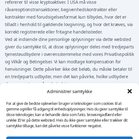
refererer til visse kryptoaktiver. I USA må visse
råvareoptionstransaktioner, begivenhedskontrakter eller
kontrakter med forudsigelsesformat kun tilbydes, hvor det er
tilladt i henhold til gældende lovgivning, og hvor det kræves, via
korrekt registrerede eller fritagne handelssteder.
Ved at indsende dine personlige oplysninger via dette websted
giver du samtykke til, at disse oplysninger deles med tredjeparts
tjenesteudbydere i overensstemmelse med vores Privatlivspolitik
og Vilkår og Betingelser. Vi kan modtage kompensation for
henvisninger. Dette påvirker ikke det beløb, du måske betaler til
en tredjeparts udbyder, men det kan påvirke, hvilke udbydere
der præsenteres på webstedet.
Administrer samtykke
Intet på dette websted bør betragtes som finansiel rådgivning,
investeringsrådgivning, juridisk rådgivning, skattermæssig
For at give de bedste oplevelser bruger vi teknologier som cookies til at
rådgivning eller en anbefaling om at købe, sælge eller handle
gemme og/eller få adgang til enhedsoplysninger. Hvis du giver samtykke til
med et finansielt produkt. Du er selv ansvarlig for dine egne
disse teknologier, kan vi behandle data som f.eks. browsingadfærd eller
unikke ID'er på dette websted. Hvis du ikke giver samtykke eller trækker dit
beslutninger.
samtykke tilbage, kan det påvirke visse funktioner negativt.