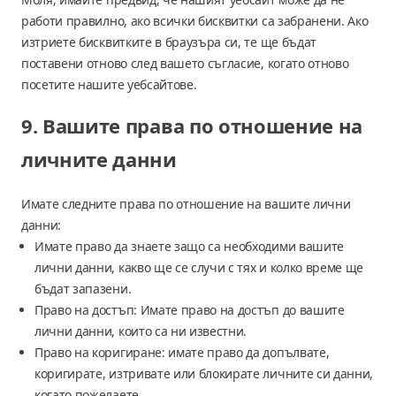
работи правилно, ако всички бисквитки са забранени. Ако
изтриете бисквитките в браузъра си, те ще бъдат
поставени отново след вашето съгласие, когато отново
посетите нашите уебсайтове.
9. Вашите права по отношение на
личните данни
Имате следните права по отношение на вашите лични
данни:
Имате право да знаете защо са необходими вашите
лични данни, какво ще се случи с тях и колко време ще
бъдат запазени.
Право на достъп: Имате право на достъп до вашите
лични данни, които са ни известни.
Право на коригиране: имате право да допълвате,
коригирате, изтривате или блокирате личните си данни,
когато пожелаете.