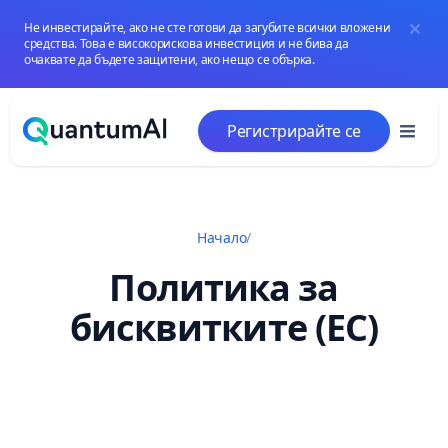
Не инвестирайте, ако не сте готови да загубите всички вложени
средства. Това е високорискова инвестиция и не бива да
очаквате да бъдете защитени, ако нещо се обърка.
Преминаване към съдържанието
Регистрирайте се
Начало
/
Политика за
бисквитките (ЕС)