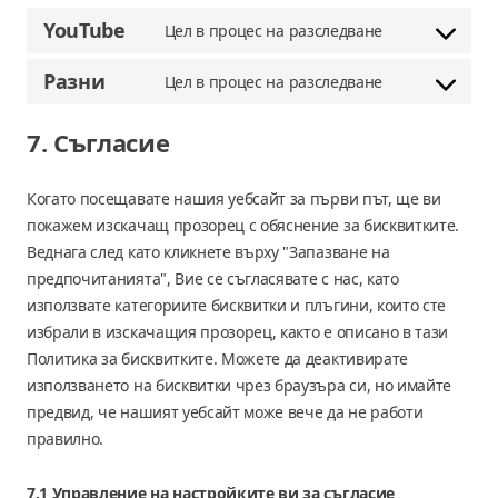
YouTube
Цел в процес на разследване
Съгласие
за
Разни
Цел в процес на разследване
Съгласие
обслужване
за
youtube
7. Съгласие
услуга
Разни
Когато посещавате нашия уебсайт за първи път, ще ви
покажем изскачащ прозорец с обяснение за бисквитките.
Веднага след като кликнете върху "Запазване на
предпочитанията", Вие се съгласявате с нас, като
използвате категориите бисквитки и плъгини, които сте
избрали в изскачащия прозорец, както е описано в тази
Политика за бисквитките. Можете да деактивирате
използването на бисквитки чрез браузъра си, но имайте
предвид, че нашият уебсайт може вече да не работи
правилно.
7.1 Управление на настройките ви за съгласие