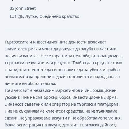
35 John Street
LU1 2JE
,
Лутън, Обединено кралство
Търговските и инвестиционните дейности включват
значителен риск и могат да доведат до загуба на част или
целия ви капитал. Не се гарантира печалба, възвращаемост,
търговски резултати или резултат. Трябва да търгувате само
с пари, които можете да си позволите да загубите, и трябва
внимателно да прецените дали търговията е подходяща за
личните ви обстоятелства.
Този уебсайт е независим маркетингов и информационен
уебсайт. Ние не сме брокер, борса, инвестиционна фирма,
финансов съветник или оператор на търговска платформа.
Ние не съхраняваме клиентски средства, не изпълняваме
сделки, не управляваме акаунти и не обработваме тегления.
Всяка регистрация на акаунт, депозит, търговска дейност,