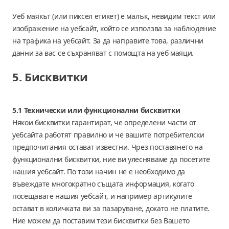
Уеб маякът (или пиксел етикет) е малък, невидим текст или
изображение на уебсайт, който се използва за наблюдение
на трафика на уебсайт. За да направите това, различни
данни за вас се съхраняват с помощта на уеб маяци.
5. Бисквитки
5.1 Технически или функционални бисквитки
Някои бисквитки гарантират, че определени части от
уебсайта работят правилно и че вашите потребителски
предпочитания остават известни. Чрез поставянето на
функционални бисквитки, ние ви улесняваме да посетите
нашия уебсайт. По този начин не е необходимо да
въвеждате многократно същата информация, когато
посещавате нашия уебсайт, и например артикулите
остават в количката ви за пазаруване, докато не платите.
Ние можем да поставим тези бисквитки без Вашето