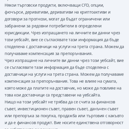
Някои търговски продукти, включващи CFD, опции,
фючърси, деривативи, деривативи на криптоактиви и
договори за прогнози, могат да бъдат ограничени или
забранени за редовни потребители в определени
юрисдикции. Чрез изпращането на личните ви данни чрез
този уебсайт, вие се съгласявате тази информация да бъде
споделена с доставчици на услуги на трета страна. Можем да
получаваме компенсация за препоръчвания.
Чрез изпращане на личните ви данни чрез този уебсайт, вие
се съгласявате тази информация да бъде споделена с
доставчици на услуги на трета страна. Можем да получаваме
компенсация за препоръчвания. Това не влияе на сумата,
която може да платите на доставчик, но може да повлияе на
това кои доставчици са представени на уебсайта.
Нищо на този уебсайт не трябва да се счита за финансов
съвет, инвестиционен съвет, правен съвет, данъчен съвет
или препоръка за покупка, продажба или търговия с какъвто
и да е финансов продукт. Вие носите единствена отговорност