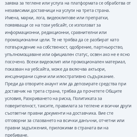
заявка за теглене или услуга на платформата се обработва от
независими доставчици на услуги на трета страна.
Имена, марки, лога, видеоклипове или препратки,
появяващи се на този уебсайт, се използват за
информационни, редакционни, сравнителни или
промоционални цели. Те не трябва да се разбират като
потвърждение на собственост, одобрение, партньорство,
упълномощаване или официален статус, освен ако не е ясно
посочено. Всеки видеоклип или промоционален материал,
показван на уебсайта, може да включва актьори,
инсценирани сцени или илюстративно съдържание.
Преди да отворите акаунт или да депозирате средства при
доставчик на трета страна, трябва да прочетете Общите
условия, Разкриването на риска, Политиката за
поверителност, таксите, правилата за теглене и всички други
съответни правни документи на доставчика. Вие сте
отговорни за спазването на всички данъчни, отчетни или
правни задължения, приложими в страната ви на
пребиване.