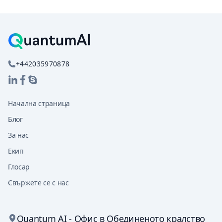
+442035970878
Начална страница
Блог
За нас
Екип
Глосар
Свържете се с нас
Quantum AI - Офис в Обединеното кралство