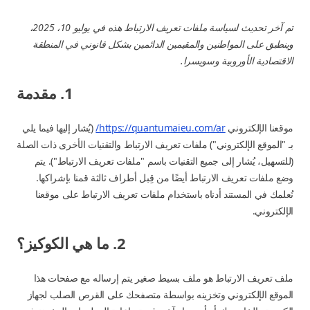
تم آخر تحديث لسياسة ملفات تعريف الارتباط هذه في يوليو 10، 2025،
وينطبق على المواطنين والمقيمين الدائمين بشكل قانوني في المنطقة
الاقتصادية الأوروبية وسويسرا.
1. مقدمة
موقعنا الإلكتروني
https://quantumaieu.com/ar/
(يُشار إليها فيما يلي
بـ "الموقع الإلكتروني") ملفات تعريف الارتباط والتقنيات الأخرى ذات الصلة
(للتسهيل، يُشار إلى جميع التقنيات باسم "ملفات تعريف الارتباط"). يتم
وضع ملفات تعريف الارتباط أيضًا من قِبل أطراف ثالثة قمنا بإشراكها.
نُعلمك في المستند أدناه باستخدام ملفات تعريف الارتباط على موقعنا
الإلكتروني.
2. ما هي الكوكيز؟
ملف تعريف الارتباط هو ملف بسيط صغير يتم إرساله مع صفحات هذا
الموقع الإلكتروني وتخزينه بواسطة متصفحك على القرص الصلب لجهاز