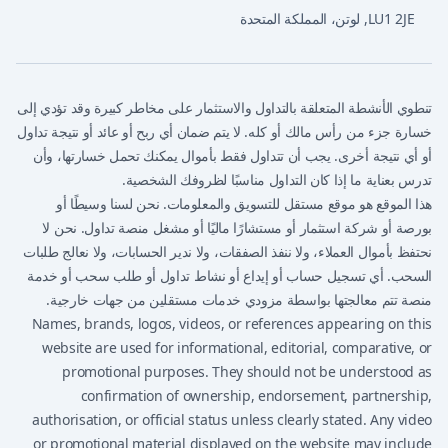
LU1 2JE
,
لوتن، المملكة المتحدة
تنطوي الأنشطة المتعلقة بالتداول والاستثمار على مخاطر كبيرة وقد تؤدي إلى
خسارة جزء من رأس مالك أو كله. لا يتم ضمان أي ربح أو عائد أو نتيجة تداول
أو أي نتيجة أخرى. يجب أن تتداول فقط بأموال يمكنك تحمل خسارتها، وأن
تدرس بعناية ما إذا كان التداول مناسبًا لظروفك الشخصية.
هذا الموقع هو موقع مستقل للتسويق والمعلومات. نحن لسنا وسيطًا أو
بورصة أو شركة استثمار أو مستشارًا ماليًا أو مشغل منصة تداول. نحن لا
نحتفظ بأموال العملاء، ولا ننفذ الصفقات، ولا ندير الحسابات، ولا نعالج طلبات
السحب. أي تسجيل حساب أو إيداع أو نشاط تداول أو طلب سحب أو خدمة
منصة تتم معالجتها بواسطة مزودي خدمات مستقلين من جهات خارجية.
Names, brands, logos, videos, or references appearing on this
website are used for informational, editorial, comparative, or
promotional purposes. They should not be understood as
confirmation of ownership, endorsement, partnership,
authorisation, or official status unless clearly stated. Any video
or promotional material displayed on the website may include