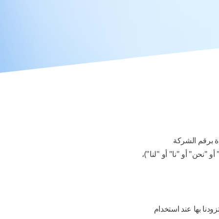
 برقم الشركة
"Quantum AI" أو "نحن" أو "نا" أو "لنا")،
دنا بها عند استخدام