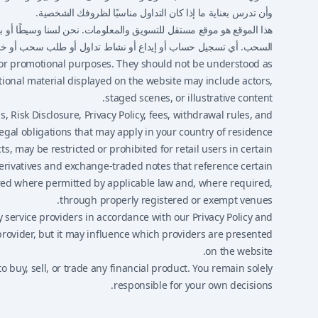
وأن تدرس بعناية ما إذا كان التداول مناسبًا لظروفك الشخصية.
هذا الموقع هو موقع مستقل للتسويق والمعلومات. نحن لسنا وسيطًا أو بور
السحب. أي تسجيل حساب أو إيداع أو نشاط تداول أو طلب سحب أو خد
, or promotional purposes. They should not be understood as
tional material displayed on the website may include actors,
staged scenes, or illustrative content.
 Risk Disclosure, Privacy Policy, fees, withdrawal rules, and
egal obligations that may apply in your country of residence.
s, may be restricted or prohibited for retail users in certain
derivatives and exchange-traded notes that reference certain
fered where permitted by applicable law and, where required,
through properly registered or exempt venues.
 service providers in accordance with our Privacy Policy and
rovider, but it may influence which providers are presented
on the website.
 buy, sell, or trade any financial product. You remain solely
responsible for your own decisions.