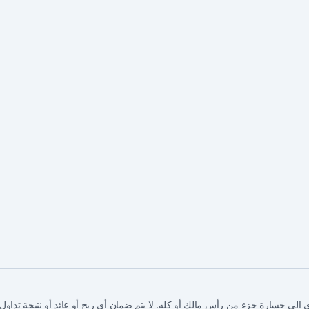
ي إلى خسارة جزء من رأس مالك أو كله. لا يتم ضمان أي ربح أو عائد أو نتيجة تداو