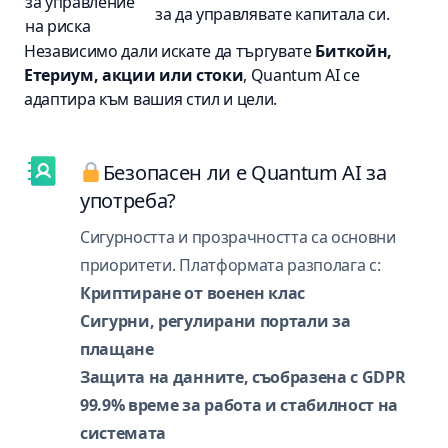
за управление
за да управлявате капитала си.
на риска
Независимо дали искате да търгувате
Биткойн,
Етериум, акции или стоки
, Quantum AI се
адаптира към вашия стил и цели.
Безопасен ли е Quantum AI за
употреба?
Сигурността и прозрачността са основни
приоритети. Платформата разполага с:
Криптиране от военен клас
Сигурни, регулирани портали за
плащане
Защита на данните, съобразена с GDPR
99.9% време за работа и стабилност на
системата