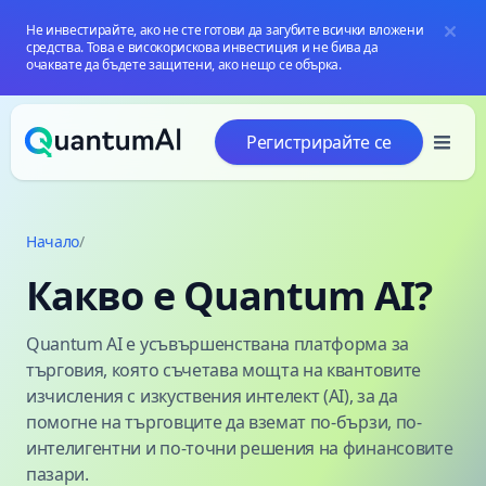
Не инвестирайте, ако не сте готови да загубите всички вложени
средства. Това е високорискова инвестиция и не бива да
очаквате да бъдете защитени, ако нещо се обърка.
Преминаване към съдържанието
Регистрирайте се
Начало
/
Какво е Quantum AI?
Quantum AI е усъвършенствана платформа за
търговия, която съчетава мощта на квантовите
изчисления с изкуствения интелект (AI), за да
помогне на търговците да вземат по-бързи, по-
интелигентни и по-точни решения на финансовите
пазари.