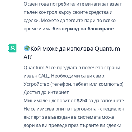
Освен това потребителите винаги запазват
пълен контрол върху своите средства и
сделки. Можете да теглите пари по всяко
време и има
без период на блокиране
.
Кой може да използва Quantum
AI?
Quantum AI се предлага в повечето страни
извън САЩ. Необходими са ви само:
Устройство (телефон, таблет или компютър)
Достъп до интернет
Минимален депозит от
$250
за да започнете
Не се изисква опит в търговията - специален
експерт за въвеждане в системата може
дори да ви преведе през първите ви сделки.