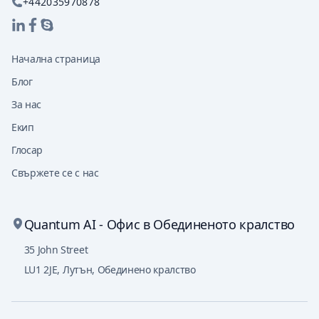
+442035970878
Начална страница
Блог
За нас
Екип
Глосар
Свържете се с нас
Quantum AI - Офис в Обединеното кралство
35 John Street
LU1 2JE
,
Лутън, Обединено кралство