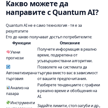
Какво можете да
направите с Quantum AI?
Quantum AI не е само технология - тя е за
резултатите
Ето до какво получават достъп потребителите:
Функции
Описание
Получете информация в реално
Умни
време, подкрепена от
прогнози
усъвършенствани алгоритми.
Позволете на системата да
Автоматизирана
търгува вместо вас в зависимост
търговия
от вашите предпочитания.
Разберете тенденциите с графики
Анализ на
в реално време и обобщения на
пазара
AI.
Инструменти
Задайте лимити, стоп-загуби и др.,