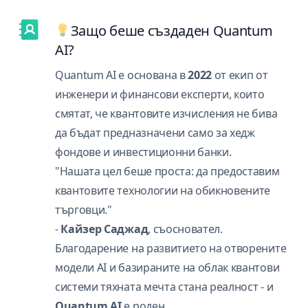
Защо беше създаден Quantum
AI?
Quantum AI е основана в
2022
от екип от
инженери и финансови експерти, които
смятат, че квантовите изчисления не бива
да бъдат предназначени само за хедж
фондове и инвестиционни банки.
"Нашата цел беше проста: да предоставим
квантовите технологии на обикновените
търговци."
-
Кайзер Саджад
, съосновател.
Благодарение на развитието на отворените
модели AI и базираните на облак квантови
системи тяхната мечта стана реалност - и
Quantum AI
е роден.