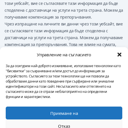
този уебсайт, вие се съгласявате тази информация да бъде
споделена с доставчици на услуги на трета страна. Можем да
получаваме компенсация за препоръчвания.
Чрез изпращане на личните ви данни чрез този уебсайт, вие
се съгласявате тази информация да бъде споделена с
доставчици на услуги на трета страна. Можем да получаваме
компенсация за препоръчвания. Това не влияе на сумата,
която може да платите на доставчик, но може да повлияе на
Управление на съгласието
това кои доставчици са представени на уебсайта.
Нищо на този уебсайт не трябва да се счита за финансов
За да осигурим най-доброто изживяване, използваме технологии като
"бисквитки" за съхраняване и/или достъп до информация за
съвет, инвестиционен съвет, правен съвет, данъчен съвет
устройството. Съгласието за тези технологии ще ни позволи да
или препоръка за покупка, продажба или търговия с какъвто
обработваме данни като поведение при сърфиране или уникални
и да е финансов продукт. Вие носите единствена отговорност
идентификатори на този сайт. Несъгласието или оттеглянето на
съгласието може да се отрази неблагоприятно на определени
за собствените си решения.
функции и характеристики.
Приемане на
Политика за поверителност
Правила и условия
Отпечатък
Отказ от отговорност
Политика за използване на бисквитки
Отказ