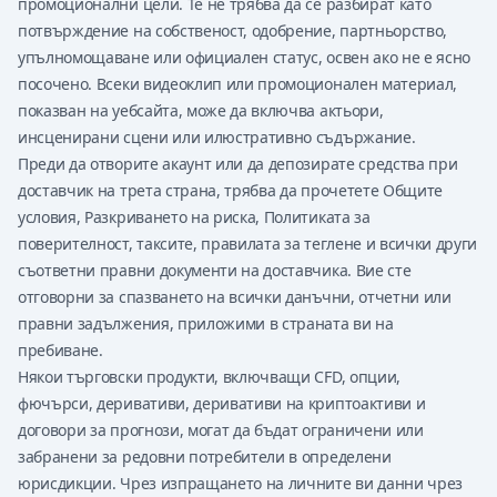
промоционални цели. Те не трябва да се разбират като
потвърждение на собственост, одобрение, партньорство,
упълномощаване или официален статус, освен ако не е ясно
посочено. Всеки видеоклип или промоционален материал,
показван на уебсайта, може да включва актьори,
инсценирани сцени или илюстративно съдържание.
Преди да отворите акаунт или да депозирате средства при
доставчик на трета страна, трябва да прочетете Общите
условия, Разкриването на риска, Политиката за
поверителност, таксите, правилата за теглене и всички други
съответни правни документи на доставчика. Вие сте
отговорни за спазването на всички данъчни, отчетни или
правни задължения, приложими в страната ви на
пребиване.
Някои търговски продукти, включващи CFD, опции,
фючърси, деривативи, деривативи на криптоактиви и
договори за прогнози, могат да бъдат ограничени или
забранени за редовни потребители в определени
юрисдикции. Чрез изпращането на личните ви данни чрез