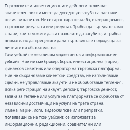
Търговските и инвестиционните дейности включват
значителен риск и могат да доведат до загуба на част или
целия ви капитал. Не се гарантира печалба, възвращаемост,
търговски резултати или резултат. Трябва да търгувате само
с пари, които можете да си позволите да загубите, и трябва
внимателно да прецените дали търговията е подходяща за
личните ви обстоятелства.
Този уебсайт е независим маркетингов и информационен
уебсайт. Ние не сме брокер, борса, инвестиционна фирма,
финансов съветник или оператор на търговска платформа.
Ние не съхраняваме клиентски средства, не изпълняваме
сделки, не управляваме акаунти и не обработваме тегления.
Всяка регистрация на акаунт, депозит, търговска дейност,
заявка за теглене или услуга на платформата се обработва от
независими доставчици на услуги на трета страна.
Имена, марки, лога, видеоклипове или препратки,
появяващи се на този уебсайт, се използват за
информационни, редакционни, сравнителни или