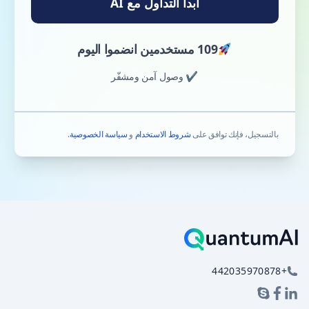
ابدأ التداول مع AI
109 مستخدمين انضموا اليوم
✔ وصول آمن ومشفّر
بالتسجيل، فإنك توافق على
شروط الاستخدام
و
سياسة الخصوصية
.
+442035970878