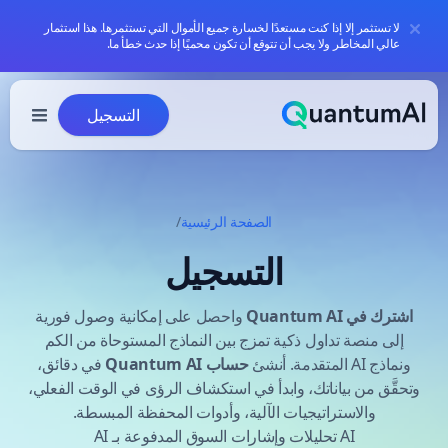
لا تستثمر إلا إذا كنت مستعدًا لخسارة جميع الأموال التي تستثمرها. هذا استثمار
عالي المخاطر ولا يجب أن تتوقع أن تكون محميًا إذا حدث خطأ ما.
خطي إلى المحتوى
التسجيل
الصفحة الرئيسية
/
التسجيل
اشترك في Quantum AI
واحصل على إمكانية وصول فورية
إلى منصة تداول ذكية تمزج بين النماذج المستوحاة من الكم
ونماذج AI المتقدمة. أنشئ
حساب Quantum AI
في دقائق،
وتحقَّق من بياناتك، وابدأ في استكشاف الرؤى في الوقت الفعلي،
والاستراتيجيات الآلية، وأدوات المحفظة المبسطة.
AI تحليلات وإشارات السوق المدفوعة بـ AI