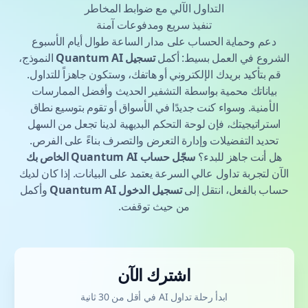
التداول الآلي مع ضوابط المخاطر
تنفيذ سريع ومدفوعات آمنة
دعم وحماية الحساب على مدار الساعة طوال أيام الأسبوع
الشروع في العمل بسيط: أكمل
تسجيل Quantum AI
النموذج،
قم بتأكيد بريدك الإلكتروني أو هاتفك، وستكون جاهزاً للتداول.
بياناتك محمية بواسطة التشفير الحديث وأفضل الممارسات
الأمنية. وسواء كنت جديدًا في الأسواق أو تقوم بتوسيع نطاق
استراتيجيتك، فإن لوحة التحكم البديهية لدينا تجعل من السهل
تحديد التفضيلات وإدارة التعرض والتصرف بناءً على الفرص.
هل أنت جاهز للبدء؟
سجّل حساب Quantum AI الخاص بك
الآن لتجربة تداول عالي السرعة يعتمد على البيانات. إذا كان لديك
حساب بالفعل، انتقل إلى
تسجيل الدخول Quantum AI
وأكمل
من حيث توقفت.
اشترك الآن
ابدأ رحلة تداول AI في أقل من 30 ثانية